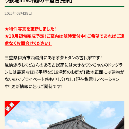
う敷地519坪超の平屋古民家」
2025年08月28日
★物件写真を更新しました！
★10月初旬完成予定！ご案内は随時受付中！ご希望であればご遠
慮なくお問合せください！
三重県伊賀市西湯舟にある茅葺トタンの古民家です！
風情漂うおくどさんのある古民家には大きなワンちゃんのドッグラ
ンには最適なほぼ平坦な519坪超のお庭が！敷地正面には建物が
ないのでプライベート感も申し分なし！現在鋭意リノベーション
中！更新情報に乞うご期待です！