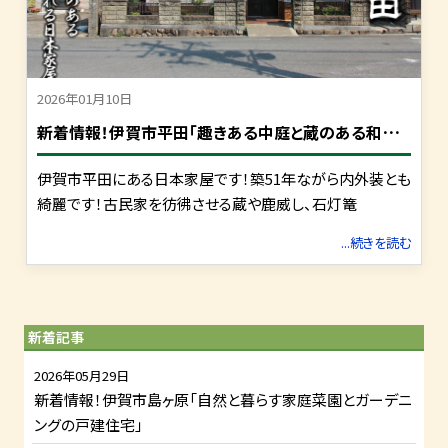
2026年01月10日
新
着情報！伊賀市平田「趣きある中庭と蔵のある和テイスト溢れる日本家屋」
伊賀市平田にある日本家屋です！築51年ながら内外装とも
綺麗です！古民家を彷彿させる蔵や鹿威し、石灯篭
...続きを読む
新着記事
2026年05月29日
新着情報！伊賀市島ヶ原「自然と暮らす家庭菜園とガーデニ
ングの戸建住宅」